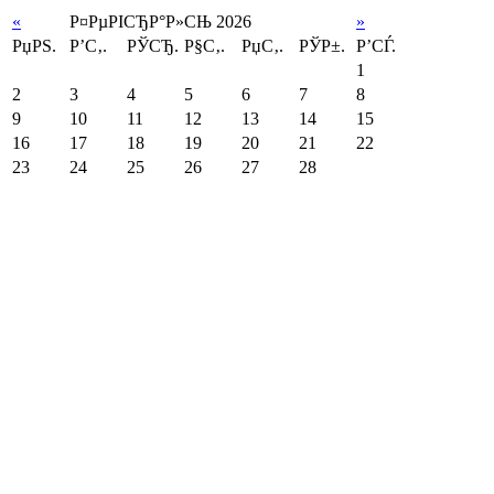
«
Р¤РµРІСЂР°Р»СЊ 2026
»
РџРЅ.
Р’С‚.
РЎСЂ.
Р§С‚.
РџС‚.
РЎР±.
Р’СЃ.
1
2
3
4
5
6
7
8
9
10
11
12
13
14
15
16
17
18
19
20
21
22
23
24
25
26
27
28