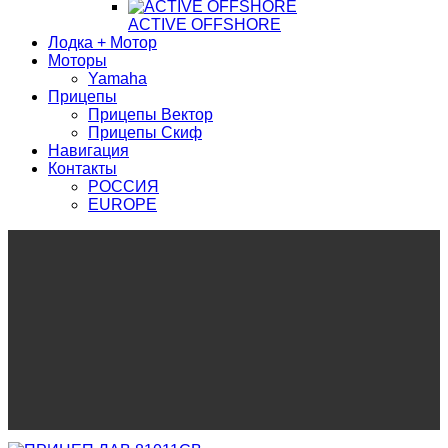
ACTIVE OFFSHORE
Лодка + Мотор
Моторы
Yamaha
Прицепы
Прицепы Вектор
Прицепы Скиф
Навигация
Контакты
РОССИЯ
EUROPE
ПРИЦЕП ЛАВ 81011СB