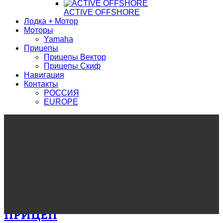
ACTIVE OFFSHORE
Лодка + Мотор
Моторы
Yamaha
Прицепы
Прицепы Вектор
Прицепы Скиф
Навигация
Контакты
РОССИЯ
EUROPE
ПРИЦЕП